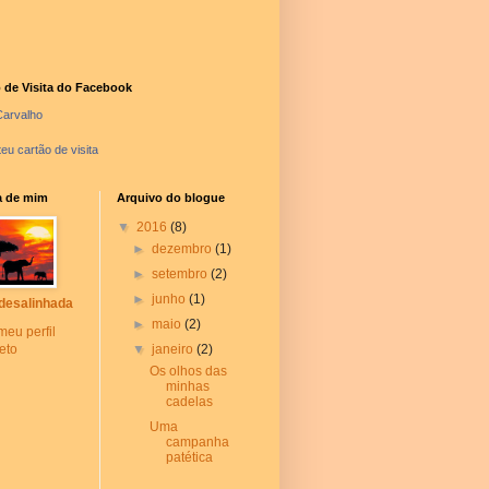
 de Visita do Facebook
arvalho
teu cartão de visita
a de mim
Arquivo do blogue
▼
2016
(8)
►
dezembro
(1)
►
setembro
(2)
►
junho
(1)
desalinhada
►
maio
(2)
meu perfil
eto
▼
janeiro
(2)
Os olhos das
minhas
cadelas
Uma
campanha
patética