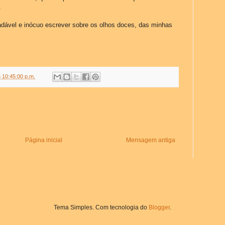
.
adável e inócuo escrever sobre os olhos doces, das minhas
 10:45:00 p.m.
Página inicial
Mensagem antiga
Tema Simples. Com tecnologia do
Blogger
.