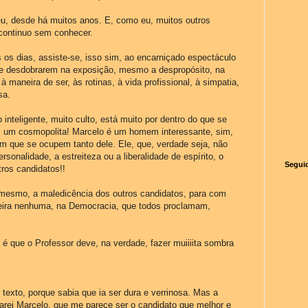
u, desde há muitos anos. E, como eu, muitos outros
continuo sem conhecer.
 os dias, assiste-se, isso sim, ao encarniçado espectáculo
se desdobrarem na exposição, mesmo a despropósito, na
à maneira de ser, às rotinas, à vida profissional, à simpatia,
sa.
nteligente, muito culto, está muito por dentro do que se
e, um cosmopolita! Marcelo é um homem interessante, sim,
am que se ocupem tanto dele. Ele, que, verdade seja, não
rsonalidade, a estreiteza ou a liberalidade de espírito, o
Segui
ros candidatos!!
 mesmo, a maledicência dos outros candidatos, para com
eira nenhuma, na Democracia, que todos proclamam,
, é que o Professor deve, na verdade, fazer muiiiita sombra
 texto, porque sabia que ia ser dura e verrinosa. Mas a
tarei Marcelo, que me parece ser o candidato que melhor e