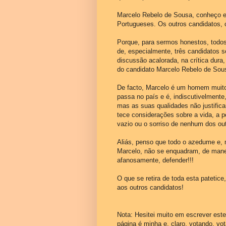
Marcelo Rebelo de Sousa, conheço e
Portugueses. Os outros candidatos, 
Porque, para sermos honestos, todos
de, especialmente, três candidatos 
discussão acalorada, na crítica dura, 
do candidato Marcelo Rebelo de Sou
De facto, Marcelo é um homem muito i
passa no país e é, indiscutivelment
mas as suas qualidades não justific
tece considerações sobre a vida, a pe
vazio ou o sorriso de nenhum dos out
Aliás, penso que todo o azedume e,
Marcelo, não se enquadram, de man
afanosamente, defender!!!
O que se retira de toda esta patetice
aos outros candidatos!
Nota: Hesitei muito em escrever este
página é minha e, claro, votando, vo